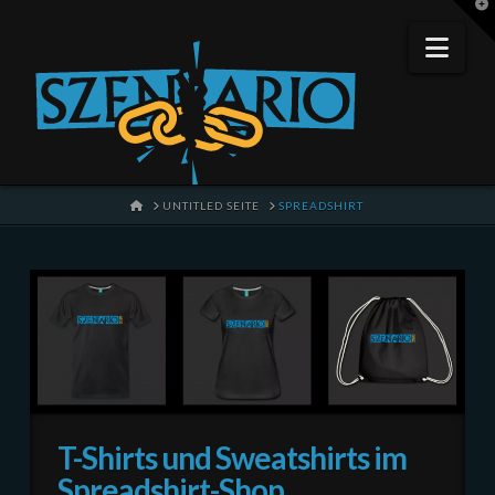
T
t
W
Nav
HOME
UNTITLED SEITE
SPREADSHIRT
T-Shirts und Sweatshirts im
Spreadshirt-Shop