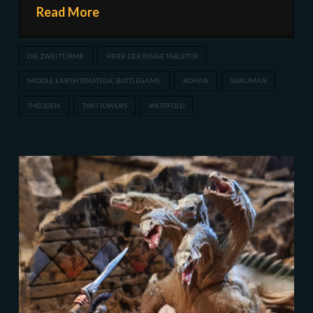
Read More
DIE ZWEI TÜRME
HERR DER RINGE TABLETOP
MIDDLE EARTH STRATEGIC BATTLEGAME
ROHAN
SARUMAN
THEODEN
TWO TOWERS
WESTFOLD