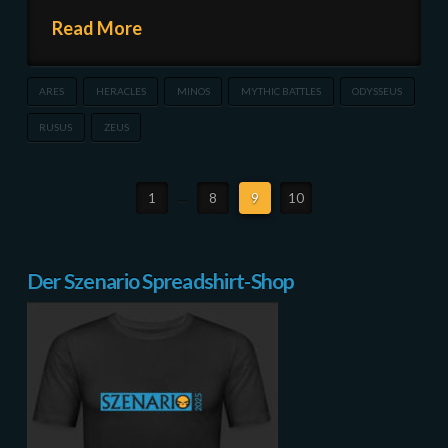
Read More
ARES
HERACLES
MINOS
MYTHIC BATTLES
ODYSSEUS
RUSUS
ZEUS
1
...
8
9
10
Der Szenario Spreadshirt-Shop