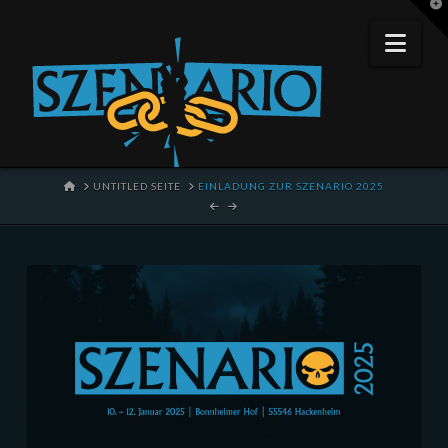
T
t
W
Nav
HOME
UNTITLED SEITE
EINLADUNG ZUR SZENARIO 2025