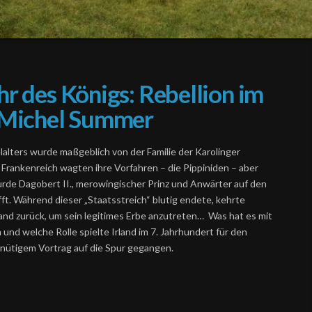
r des Königs: Rebellion im
n Michel Summer
lters wurde maßgeblich von der Familie der Karolinger
m Frankenreich wagten ihre Vorfahren – die Pippiniden – aber
urde Dagobert II., merowingischer Prinz und Anwärter auf den
fft. Während dieser „Staatsstreich“ blutig endete, kehrte
land zurück, um sein legitimes Erbe anzutreten… Was hat es mit
und welche Rolle spielte Irland im 7. Jahrhundert für den
inütigem Vortrag auf die Spur gegangen.